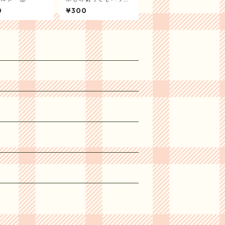
ス オリジナルキーホ
0
¥300
ルダー