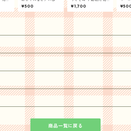
袋） -
水器
¥500
¥1,700
¥50
BA TE
 RETA
商品一覧に戻る