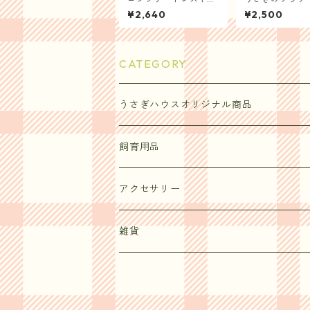
ー
茶（茶葉50g 大
¥2,640
¥2,500
Blended by AO
A DEALER AND
ILER
CATEGORY
うさぎハウスオリジナル商品
飼育用品
アクセサリー
雑貨