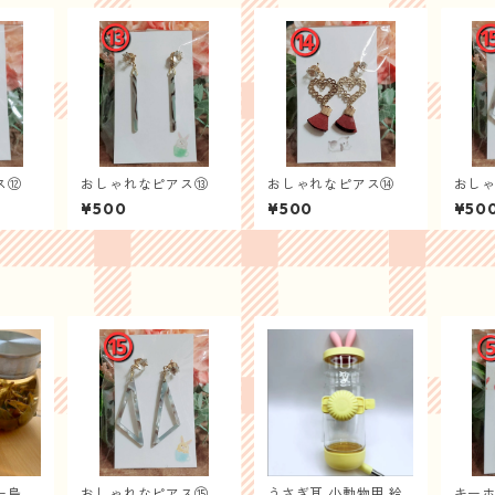
ス⑫
おしゃれなピアス⑬
おしゃれなピアス⑭
おし
¥500
¥500
¥50
ー烏龍
おしゃれなピアス⑮
うさぎ耳 小動物用 給
キー