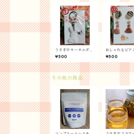
うさぎのキーホルダー
おしゃれなピア
①
¥500
¥500
その他の商品
コンプリートレスキュ
うさぎのフラワ