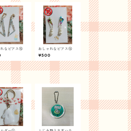
ゃれなピアス⑮
おしゃれなピアス⑯
0
¥500
ホルダー⑤
ふじみ野うさぎハウ